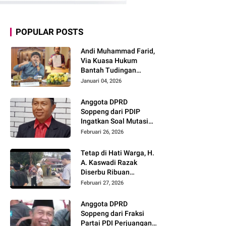
POPULAR POSTS
Andi Muhammad Farid,
Via Kuasa Hukum
Bantah Tudingan
Tendang ASN
Januari 04, 2026
Anggota DPRD
Soppeng dari PDIP
Ingatkan Soal Mutasi
ASN: Harus
Februari 26, 2026
Berdasarkan Merit,
Bukan Politik
Tetap di Hati Warga, H.
A. Kaswadi Razak
Diserbu Ribuan
Masyarakat Saat
Februari 27, 2026
Bukber
Anggota DPRD
Soppeng dari Fraksi
Partai PDI Perjuangan