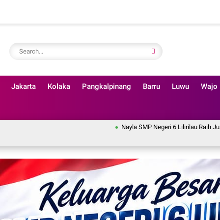
Jakarta
Kolaka
Pangkalpinang
Barru
Luwu
Wajo
Nayla SMP Negeri 6 Lilirilau Raih Juara II Lomba Ny