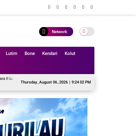
Network
Lutim
Bone
Kendari
Kolut
anyi Solo Tingkat Penggalang SMP se Kabupaten Soppeng.
IWO Soppeng Sambu
Thursday
,
August
06
,
2026
|
9:24 04 PM