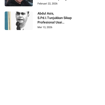
Angkat Bicara Terkait
Februari 22, 2026
Satu Tahun
Pemerintahan Suwardi
Abdul Asis,
Haseng – Selle KS
S.Pd.I.Tunjukkan Sikap
Dalle
Profesional Usai
Mutasi di Lingkup
Mei 13, 2026
Pendidikan Soppeng