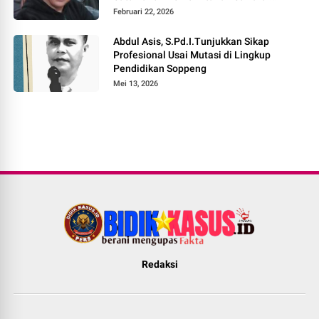
Haseng – Selle KS Dalle
Februari 22, 2026
Abdul Asis, S.Pd.I.Tunjukkan Sikap
Profesional Usai Mutasi di Lingkup
Pendidikan Soppeng
Mei 13, 2026
Redaksi