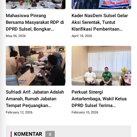
Mahasiswa Pinrang
Kader NasDem Sulsel Gelar
Bersama Masyarakat RDP di
Aksi Serentak, Tuntut
DPRD Sulsel, Bongkar
Klarifikasi Pemberitaan
Dugaan Mafia Peradilan dan
Majalah Tempo
May 06, 2026
April 18, 2026
Mafia Tanah
Sufriadi Arif: Jabatan Adalah
Perkuat Sinergi
Amanah, Rumah Jabatan
Antarlembaga, Wakil Ketua
Tempat Perjuangkan
DPRD Sulsel Terima
Kepentingan Rakyat
Silaturahmi Anggota DPRD
February 12, 2026
February 10, 2026
Bone
KOMENTAR
0