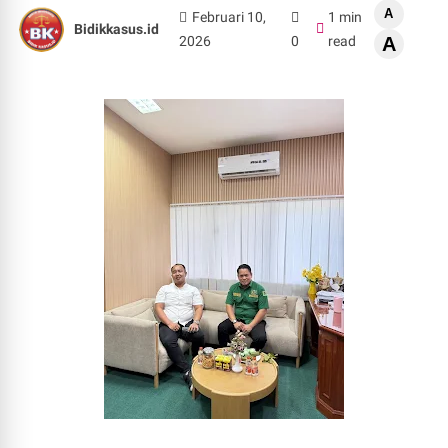
A
Februari 10,
1 min
Bidikkasus.id
2026
0
read
A