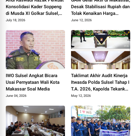
Konsolidasi Kader Soppeng
Desak Stabilisasi Rupiah dan
di Musda XI Golkar Sulsel,
Tolak Kenaikan Harga
Militansi Dipuji Bahlil
Pertamax
July 18, 2026
June 12, 2026
IWO Sulsel Angkat Bicara
Taklimat Akhir Audit Kinerja
Usai Pernyataan Wali Kota
Itwasda Polda Sulsel Tahap I
Makassar Soal Media
T.A. 2026, Kapolda Tekankan
Perbaikan dan Akuntabilitas
June 04, 2026
May 12, 2026
Kinerja