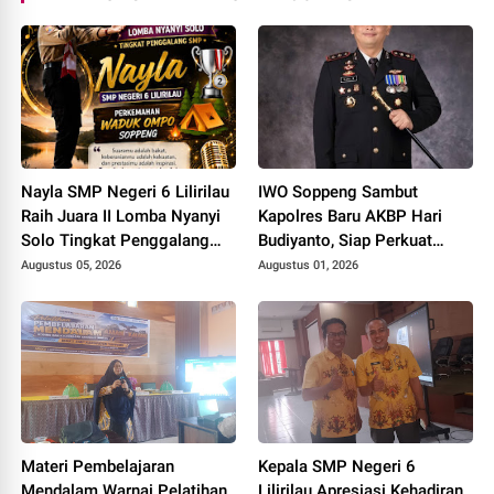
Nayla SMP Negeri 6 Lilirilau
IWO Soppeng Sambut
Raih Juara II Lomba Nyanyi
Kapolres Baru AKBP Hari
Solo Tingkat Penggalang
Budiyanto, Siap Perkuat
SMP se Kabupaten Soppeng.
Sinergi dengan Polri
Augustus 05, 2026
Augustus 01, 2026
Materi Pembelajaran
Kepala SMP Negeri 6
Mendalam Warnai Pelatihan
Lilirilau Apresiasi Kehadiran