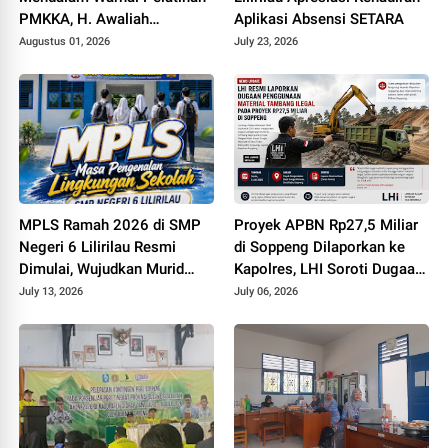
PMKKA, H. Awaliah
Aplikasi Absensi SETARA
Tekankan Pembelajaran
Augustus 01, 2026
July 23, 2026
Bermakna
MPLS Ramah 2026 di SMP
Proyek APBN Rp27,5 Miliar
Negeri 6 Lilirilau Resmi
di Soppeng Dilaporkan ke
Dimulai, Wujudkan Murid
Kapolres, LHI Soroti Dugaan
Berkarakter, Berprestasi, dan
Material Tambang Ilegal
July 13, 2026
July 06, 2026
Berbudaya