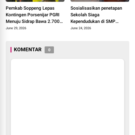
Pemkab Soppeng Lepas
Sosialisasikan penetapan
Kontingen Porsenijar PGRI
Sekolah Siaga
Menuju Sidrap Bawa 2.700
Kependudukan di SMP
Peserta Devile Dan 410
Negeri 6 Lilirilau
June 29, 2026
June 24, 2026
Kendaraan
KOMENTAR
0