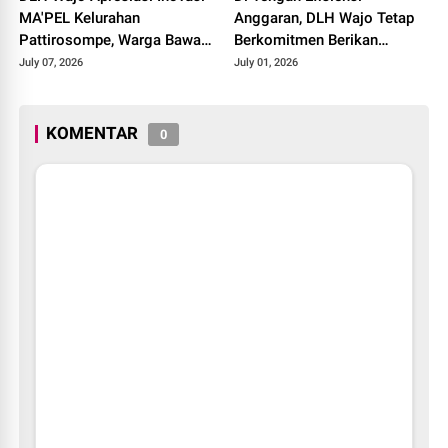
MA'PEL Kelurahan
Anggaran, DLH Wajo Tetap
Pattirosompe, Warga Bawa
Berkomitmen Berikan
Sampah Plastik Saat
Pelayanan Terbaik untuk
July 07, 2026
July 01, 2026
Mengurus Pelayanan
Masyarakat
KOMENTAR
0