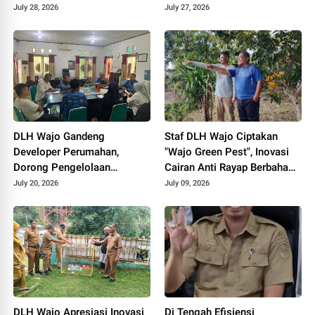
Perkuat Solidaritas Alumni
July 28, 2026
July 27, 2026
untuk Kemajuan Wajo
DLH Wajo Gandeng
Staf DLH Wajo Ciptakan
Developer Perumahan,
"Wajo Green Pest", Inovasi
Dorong Pengelolaan
Cairan Anti Rayap Berbahan
Sampah dari Sumber untuk
Limbah Ubi Kayu
July 20, 2026
July 09, 2026
Dukung Sanitary Landfill di
TPA 2 Cempalagi
DLH Wajo Apresiasi Inovasi
Di Tengah Efisiensi