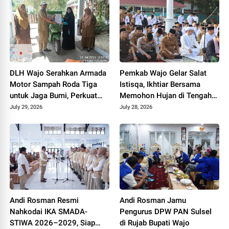
DLH Wajo Serahkan Armada
Pemkab Wajo Gelar Salat
Motor Sampah Roda Tiga
Istisqa, Ikhtiar Bersama
untuk Jaga Bumi, Perkuat
Memohon Hujan di Tengah
Gerakan PISOTA'
Musim Kemarau
July 29, 2026
July 28, 2026
Andi Rosman Resmi
Andi Rosman Jamu
Nahkodai IKA SMADA-
Pengurus DPW PAN Sulsel
STIWA 2026–2029, Siap
di Rujab Bupati Wajo