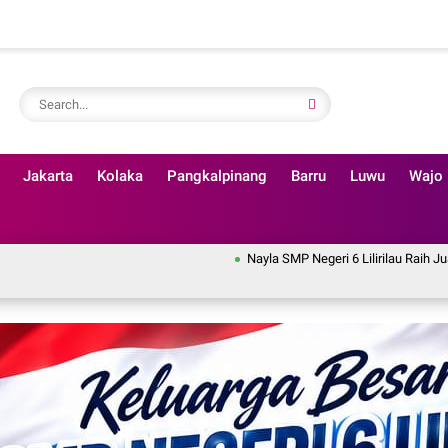
Jakarta
Kolaka
Pangkalpinang
Barru
Luwu
Wajo
Nayla SMP Negeri 6 Lilirilau Raih Juara II Lomba N