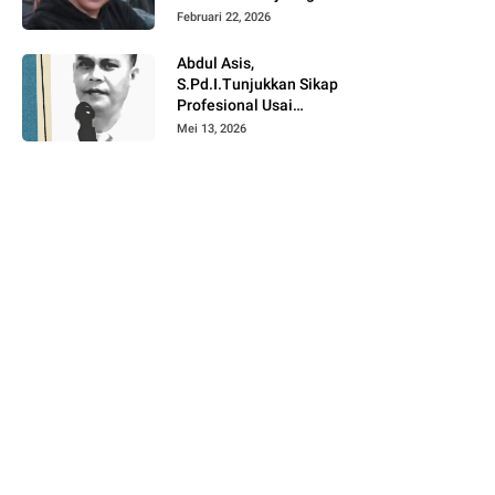
Angkat Bicara Terkait
Februari 22, 2026
Satu Tahun
Pemerintahan Suwardi
Abdul Asis,
Haseng – Selle KS
S.Pd.I.Tunjukkan Sikap
Dalle
Profesional Usai
Mutasi di Lingkup
Mei 13, 2026
Pendidikan Soppeng