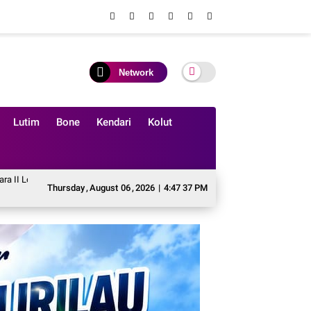
Network
Lutim
Bone
Kendari
Kolut
yanyi Solo Tingkat Penggalang SMP se Kabupaten Soppeng.
IWO Soppeng Samb
Thursday
,
August
06
,
2026
|
4:47 39 PM