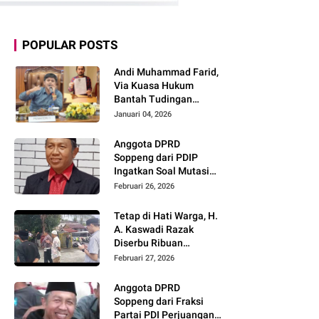
POPULAR POSTS
Andi Muhammad Farid,
Via Kuasa Hukum
Bantah Tudingan
Tendang ASN
Januari 04, 2026
Anggota DPRD
Soppeng dari PDIP
Ingatkan Soal Mutasi
ASN: Harus
Februari 26, 2026
Berdasarkan Merit,
Bukan Politik
Tetap di Hati Warga, H.
A. Kaswadi Razak
Diserbu Ribuan
Masyarakat Saat
Februari 27, 2026
Bukber
Anggota DPRD
Soppeng dari Fraksi
Partai PDI Perjuangan