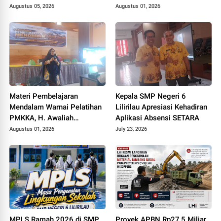
SMP se Kabupaten Soppeng.
Sinergi dengan Polri
Augustus 05, 2026
Augustus 01, 2026
Materi Pembelajaran
Kepala SMP Negeri 6
Mendalam Warnai Pelatihan
Lilirilau Apresiasi Kehadiran
PMKKA, H. Awaliah
Aplikasi Absensi SETARA
Tekankan Pembelajaran
Augustus 01, 2026
July 23, 2026
Bermakna
MPLS Ramah 2026 di SMP
Proyek APBN Rp27,5 Miliar