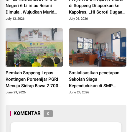
Negeri 6 Lilirilau Resmi
di Soppeng Dilaporkan ke
Dimulai, Wujudkan Murid
Kapolres, LHI Soroti Dugaan
Berkarakter, Berprestasi, dan
Material Tambang Ilegal
July 13, 2026
July 06, 2026
Berbudaya
Pemkab Soppeng Lepas
Sosialisasikan penetapan
Kontingen Porsenijar PGRI
Sekolah Siaga
Menuju Sidrap Bawa 2.700
Kependudukan di SMP
Peserta Devile Dan 410
Negeri 6 Lilirilau
June 29, 2026
June 24, 2026
Kendaraan
KOMENTAR
0