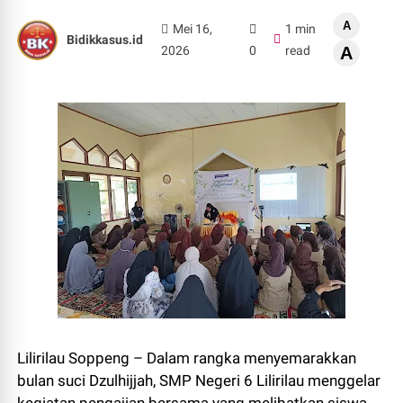
A
Mei 16,
1 min
Bidikkasus.id
2026
0
read
A
Lilirilau Soppeng – Dalam rangka menyemarakkan
bulan suci Dzulhijjah, SMP Negeri 6 Lilirilau menggelar