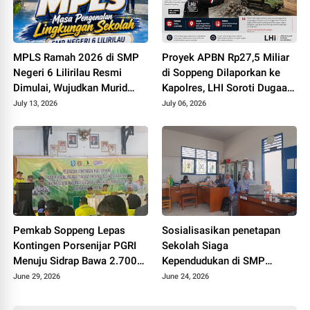
MPLS Ramah 2026 di SMP
Proyek APBN Rp27,5 Miliar
Negeri 6 Lilirilau Resmi
di Soppeng Dilaporkan ke
Dimulai, Wujudkan Murid
Kapolres, LHI Soroti Dugaan
Berkarakter, Berprestasi, dan
Material Tambang Ilegal
July 13, 2026
July 06, 2026
Berbudaya
Pemkab Soppeng Lepas
Sosialisasikan penetapan
Kontingen Porsenijar PGRI
Sekolah Siaga
Menuju Sidrap Bawa 2.700
Kependudukan di SMP
Peserta Devile Dan 410
Negeri 6 Lilirilau
June 29, 2026
June 24, 2026
Kendaraan