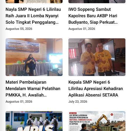
Nayla SMP Negeri 6 Lilirilau
IWO Soppeng Sambut
Raih Juara II Lomba Nyanyi
Kapolres Baru AKBP Hari
Solo Tingkat Penggalang
Budiyanto, Siap Perkuat
SMP se Kabupaten Soppeng.
Sinergi dengan Polri
Augustus 05, 2026
Augustus 01, 2026
Materi Pembelajaran
Kepala SMP Negeri 6
Mendalam Warnai Pelatihan
Lilirilau Apresiasi Kehadiran
PMKKA, H. Awaliah
Aplikasi Absensi SETARA
Tekankan Pembelajaran
Augustus 01, 2026
July 23, 2026
Bermakna