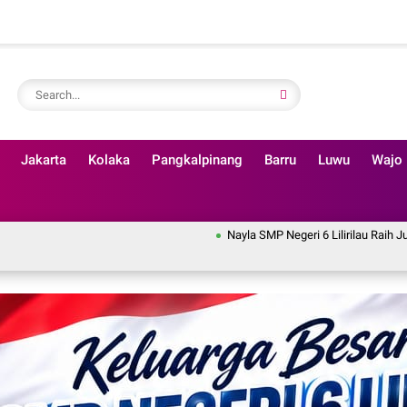
Jakarta
Kolaka
Pangkalpinang
Barru
Luwu
Wajo
Nayla SMP Negeri 6 Lilirilau Raih Juara II Lomba Ny