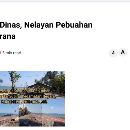
 Dinas, Nelayan Pebuahan
rana
A
5 min read
A