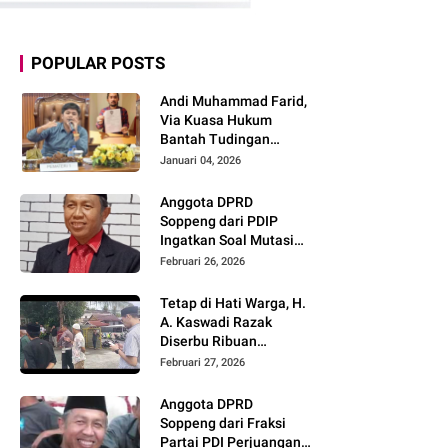
POPULAR POSTS
Andi Muhammad Farid,
Via Kuasa Hukum
Bantah Tudingan
Tendang ASN
Januari 04, 2026
Anggota DPRD
Soppeng dari PDIP
Ingatkan Soal Mutasi
ASN: Harus
Februari 26, 2026
Berdasarkan Merit,
Bukan Politik
Tetap di Hati Warga, H.
A. Kaswadi Razak
Diserbu Ribuan
Masyarakat Saat
Februari 27, 2026
Bukber
Anggota DPRD
Soppeng dari Fraksi
Partai PDI Perjuangan