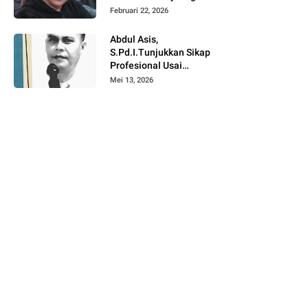
Angkat Bicara Terkait
Februari 22, 2026
Satu Tahun
Pemerintahan Suwardi
Abdul Asis,
Haseng – Selle KS
S.Pd.I.Tunjukkan Sikap
Dalle
Profesional Usai
Mutasi di Lingkup
Mei 13, 2026
Pendidikan Soppeng