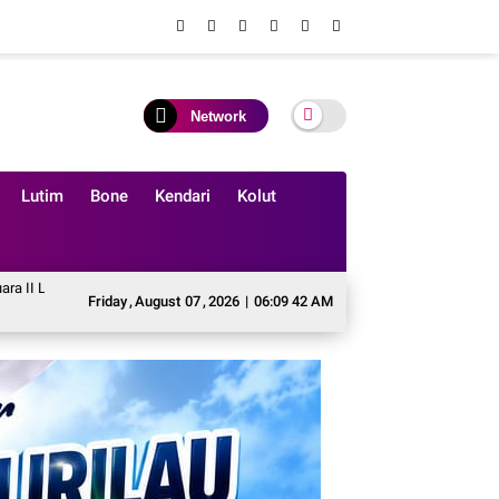
Network
Lutim
Bone
Kendari
Kolut
anyi Solo Tingkat Penggalang SMP se Kabupaten Soppeng.
IWO Soppeng Sambu
Friday
,
August
07
,
2026
|
06:09 44 AM