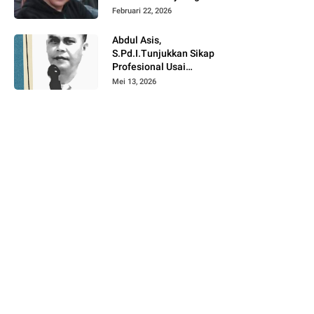
Angkat Bicara Terkait
Februari 22, 2026
Satu Tahun
Pemerintahan Suwardi
Abdul Asis,
Haseng – Selle KS
S.Pd.I.Tunjukkan Sikap
Dalle
Profesional Usai
Mutasi di Lingkup
Mei 13, 2026
Pendidikan Soppeng