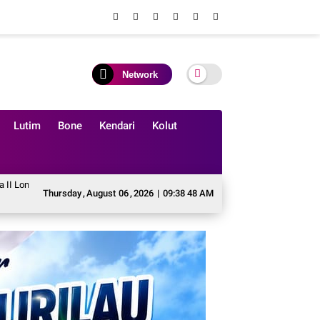
Network
Lutim
Bone
Kendari
Kolut
i Solo Tingkat Penggalang SMP se Kabupaten Soppeng.
IWO Soppeng Sambut 
Thursday
,
August
06
,
2026
|
09:38 50 AM