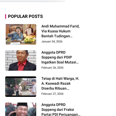
POPULAR POSTS
Andi Muhammad Farid,
Via Kuasa Hukum
Bantah Tudingan
Tendang ASN
Januari 04, 2026
Anggota DPRD
Soppeng dari PDIP
Ingatkan Soal Mutasi
ASN: Harus
Februari 26, 2026
Berdasarkan Merit,
Bukan Politik
Tetap di Hati Warga, H.
A. Kaswadi Razak
Diserbu Ribuan
Masyarakat Saat
Februari 27, 2026
Bukber
Anggota DPRD
Soppeng dari Fraksi
Partai PDI Perjuangan