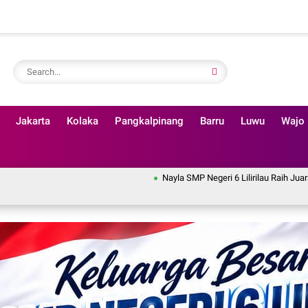
Jakarta
Kolaka
Pangkalpinang
Barru
Luwu
Wajo
Nayla SMP Negeri 6 Lilirilau Raih Juara II Lomba Nyany