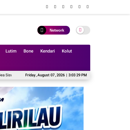
Network
Lutim
Bone
Kendari
Kolut
Siswa SD Muhammadiyah 16 Jaksel
Friday
,
August
07
,
2026
Nayla SMP Negeri 6 Lilirilau Raih Juar
|
3:03 32 PM