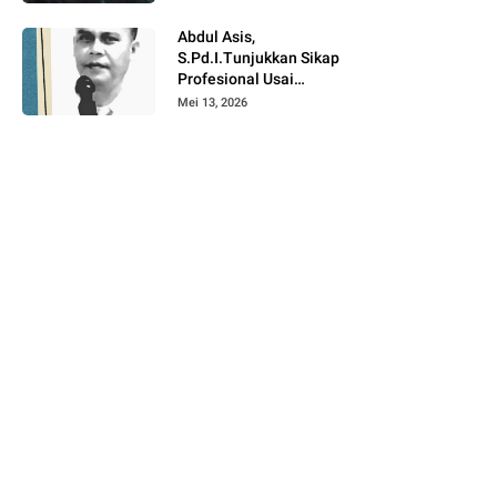
Satu Tahun
Pemerintahan Suwardi
Abdul Asis,
Haseng – Selle KS
S.Pd.I.Tunjukkan Sikap
Dalle
Profesional Usai
Mutasi di Lingkup
Mei 13, 2026
Pendidikan Soppeng