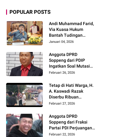
POPULAR POSTS
Andi Muhammad Farid,
Via Kuasa Hukum
Bantah Tudingan
Tendang ASN
Januari 04, 2026
Anggota DPRD
Soppeng dari PDIP
Ingatkan Soal Mutasi
ASN: Harus
Februari 26, 2026
Berdasarkan Merit,
Bukan Politik
Tetap di Hati Warga, H.
A. Kaswadi Razak
Diserbu Ribuan
Masyarakat Saat
Februari 27, 2026
Bukber
Anggota DPRD
Soppeng dari Fraksi
Partai PDI Perjuangan
Angkat Bicara Terkait
Februari 22, 2026