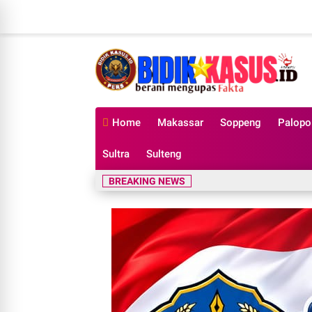
Home
Makassar
Soppeng
Palopo
Sultra
Sulteng
BREAKING NEWS